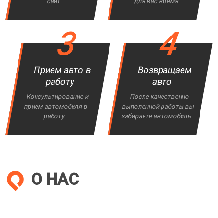
сайт
для вас время
3
4
Прием авто в
Возвращаем
работу
авто
Консультирование и
После качественно
прием автомобиля в
выполенной работы вы
работу
забираете автомобиль
О НАС